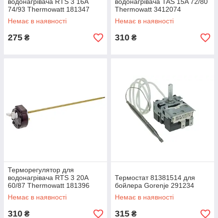
водонагрівача RTS 3 16A
водонагрівача TAS 15A 72/80
74/93 Thermowatt 181347
Thermowatt 3412074
Немає в наявності
Немає в наявності
275
310
₴
₴
Терморегулятор для
водонагрівача RTS 3 20A
Термостат 81381514 для
60/87 Thermowatt 181396
бойлера Gorenje 291234
Немає в наявності
Немає в наявності
310
315
₴
₴