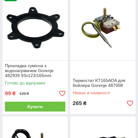
Прокладка сумісна з
водонагрівачем Gorenje
482939 93x123/165mm
Термостат KT165AOA для
Готово до відправки
бойлера Gorenje 487008
99
Немає в наявності
₴
120 ₴
265
₴
Купити