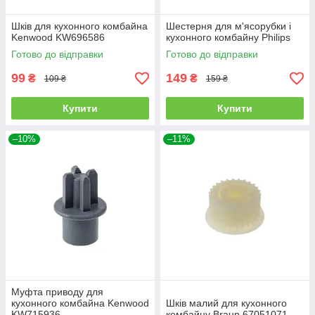
Шків для кухонного комбайна
Шестерня для м'ясорубки і
Kenwood KW696586
кухонного комбайну Philips
Готово до відправки
Готово до відправки
99
149
₴
₴
109 ₴
159 ₴
Купити
Купити
–10%
–11%
Муфта приводу для
кухонного комбайна Kenwood
Шків малий для кухонного
KW715936
комбайну Braun 67051071