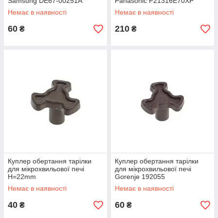
Samsung DE67-00251A
Panasonic F21316E70XP
Немає в наявності
Немає в наявності
60
210
₴
₴
Куплер обертання тарілки
Куплер обертання тарілки
для мікрохвильової печі
для мікрохвильової печі
H=22mm
Gorenje 192055
Немає в наявності
Немає в наявності
40
60
₴
₴