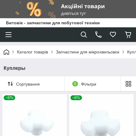
Битовік - запчастини для побутової техніки
Каталог товарів
Запчастини для мікрохвильовок
Куп
Куплеры
Сортування
0
Фільтри
–6%
–6%