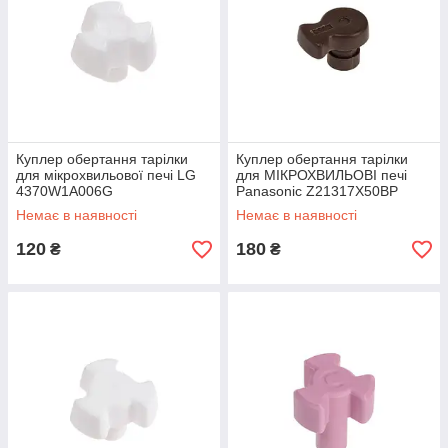
Куплер обертання тарілки
Куплер обертання тарілки
для мікрохвильової печі LG
для МІКРОХВИЛЬОВІ печі
4370W1A006G
Panasonic Z21317X50BP
Немає в наявності
Немає в наявності
120
180
₴
₴