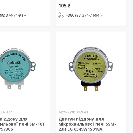
105 ₴
(98) 374-74-94
+380 (98) 374-74-94
002837
002641
піддону для
Двигун піддону для
ильової печі SM-16T
мікрохвильової печі SSM-
797306
23H LG 6549W1S018A