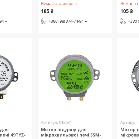
Немає в наявності
Немає в 
185 ₴
105 ₴
-94
+380 (98) 374-74-94
+380 
012631
 для
Мотор піддону для
Мотор 
печі 49TYZ-
мікрохвильової печі SSM-
мікрохв