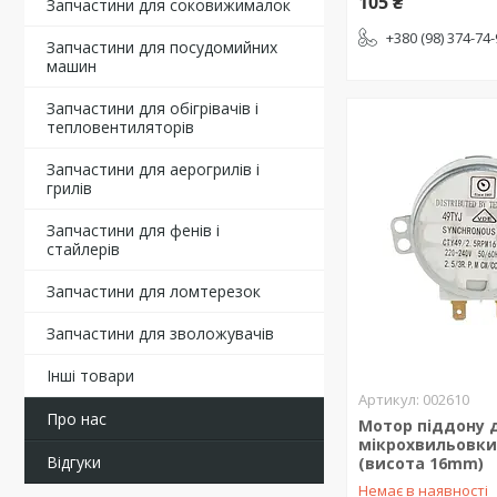
105 ₴
Запчастини для соковижималок
+380 (98) 374-74
Запчастини для посудомийних
машин
Запчастини для обігрівачів і
тепловентиляторів
Запчастини для аерогрилів і
грилів
Запчастини для фенів і
стайлерів
Запчастини для ломтерезок
Запчастини для зволожувачів
Інші товари
002610
Про нас
Мотор піддону 
мікрохвильовки
Відгуки
(висота 16mm)
Немає в наявності