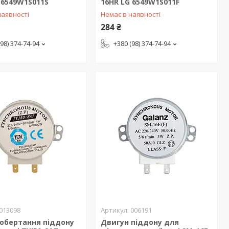
 6549W1S011S
16HR LG 6549W1S011F
наявності
Немає в наявності
284 ₴
(98) 374-74-94
+380 (98) 374-74-94
013098
006191
 обертання піддону
Двигун піддону для