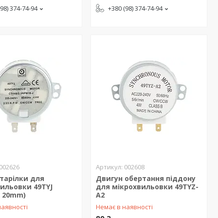
(98) 374-74-94
+380 (98) 374-74-94
002626
002608
тарілки для
Двигун обертання піддону
ильовки 49TYJ
для мікрохвильовки 49TYZ-
а 20mm)
A2
наявності
Немає в наявності