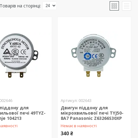
002646
002643
піддону для
Двигун піддону для
ильової печі 49TYZ-
мікрохвильової печі TYJ50-
nje 104213
8A7 Panasonic Z63266S30XP
наявності
Немає в наявності
340 ₴