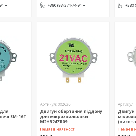
-94
+380 (98) 374-74-94
+380 
002636
 для
Двигун обертання піддону
Двигун 
печі SM-16T
для мікрохвильовки
мікрохв
M2HB24ZR09
(висот
Немає в наявності
Немає в 