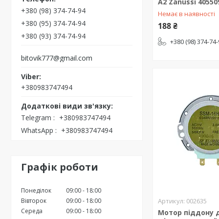
A2 Zanussi 40550
+380 (98) 374-74-94
Немає в наявності
+380 (95) 374-74-94
188 ₴
+380 (93) 374-74-94
+380 (98) 374-74
bitovik777@gmail.com
+380983747494
Telegram
+380983747494
WhatsApp
+380983747494
Графік роботи
Понеділок
09:00
18:00
Вівторок
09:00
18:00
002635
Середа
09:00
18:00
Мотор піддону 