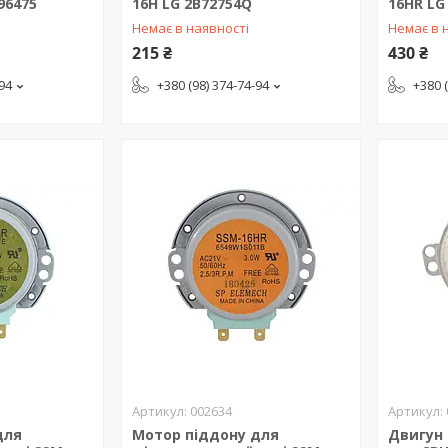
96475
16H LG 2B72754Q
16HR LG
Немає в наявності
Немає в 
215 ₴
430 ₴
-94
+380 (98) 374-74-94
+380 
002634
для
Мотор піддону для
Двигун