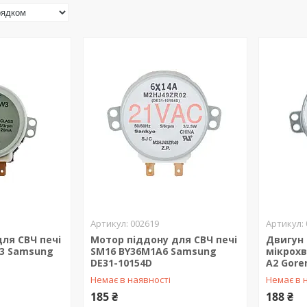
002619
ля СВЧ печі
Мотор піддону для СВЧ печі
Двигун 
3 Samsung
SM16 BY36M1A6 Samsung
мікрохв
DE31-10154D
A2 Gore
Немає в наявності
Немає в 
185 ₴
188 ₴