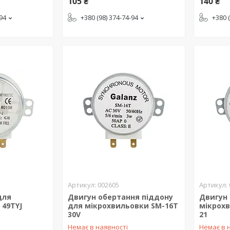
105 ₴
140 ₴
-94
+380 (98) 374-74-94
+380 
002605
для
Двигун обертання піддону
Двигун 
 49TYJ
для мікрохвильовки SM-16T
мікрохв
30V
21
Немає в наявності
Немає в 