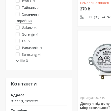
Італія
1
Немає в наявності
Тайвань
1
270 ₴
Словенія
1
+380 (98) 374-74
Виробник
Galanz
5
Gorenje
1
LG
9
Panasonic
1
Samsung
4
Ще 3
Контакти
002615
Вінниця, Україна
Двигун піддону
мікрохвильової 