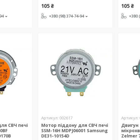
105 ₴
105 ₴
-94
+380 (98) 374-74-94
+380 
002617
ля СВЧ печі
Мотор піддону для СВЧ печі
Двигун 
0BF
SSM-16H MDPJ06001 Samsung
мікрохв
0170B
DE31-10154D
Zelmer 