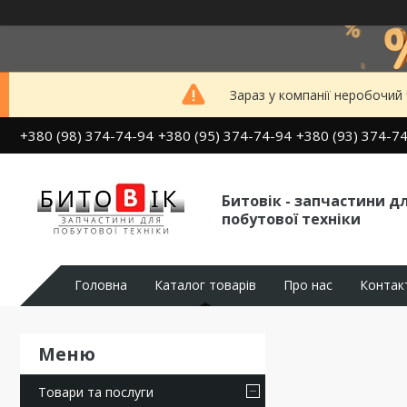
Зараз у компанії неробочий
+380 (98) 374-74-94
+380 (95) 374-74-94
+380 (93) 374-7
Битовік - запчастини д
побутової техніки
Головна
Каталог товарів
Про нас
Контак
Товари та послуги