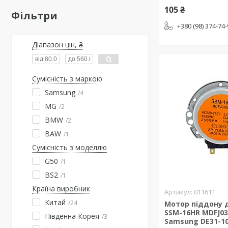
105 ₴
Фільтри
+380 (98) 374-74
Діапазон цін, ₴
Сумісність з маркою
Samsung
4
MG
2
BMW
2
BAW
1
Сумісність з моделлю
G50
1
BS2
1
Країна виробник
011611
Китай
24
Мотор піддону д
SSM-16HR MDFJ03
Південна Корея
3
Samsung DE31-1