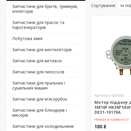
Запчастини для бритв, тримерів,
епіляторів
Запчастини для прасок та
парогенераторів
Побутова хімія
Запчастини для вентиляторів
Запчастини для витяжок
Запчастини для пилососів
Запчастини для пральних і
сушильних машин
002640
Запчастини для м'ясорубок
Мотор піддону д
SM16F HK36P1AW
Запчастини для блендерів і
DE31-10170A
міксерів
Немає в наявності
Запчастини для холодильників
180 ₴