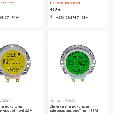
наявності
Немає в наявності
410 ₴
(98) 374-74-94
+380 (98) 374-74-94
002637
012632
піддону для
Двигун піддону для
ильової печі SSM-
мікрохвильової печі SSM-