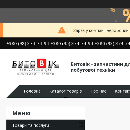
Зараз у компанії неробочий
+380 (98) 374-74-94
+380 (95) 374-74-94
+380 (93) 374-7
Битовік - запчастини д
побутової техніки
Головна
Каталог товарів
Про нас
Контак
Товари та послуги