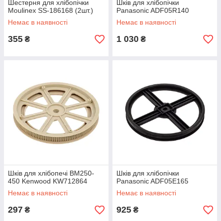
Шестерня для хлібопічки
Шків для хлібопічки
Moulinex SS-186168 (2шт.)
Panasonic ADF05R140
Немає в наявності
Немає в наявності
355
1 030
₴
₴
Шків для хлібопечі BM250-
Шків для хлібопічки
450 Kenwood KW712864
Panasonic ADF05E165
Немає в наявності
Немає в наявності
297
925
₴
₴