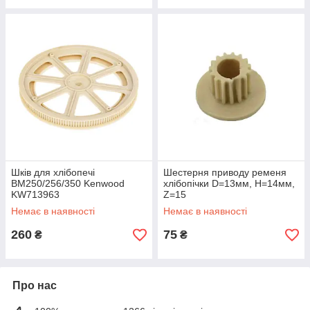
Шків для хлібопечі
Шестерня приводу ременя
BM250/256/350 Kenwood
хлібопічки D=13мм, H=14мм,
KW713963
Z=15
Немає в наявності
Немає в наявності
260
75
₴
₴
Про нас