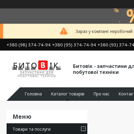
Зараз у компанії неробочий
+380 (98) 374-74-94
+380 (95) 374-74-94
+380 (93) 374-7
Битовік - запчастини д
побутової техніки
Головна
Каталог товарів
Про нас
Контак
Товари та послуги