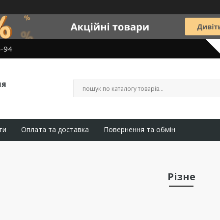
4-94
ля
ти
Оплата та доставка
Повернення та обмін
Різне