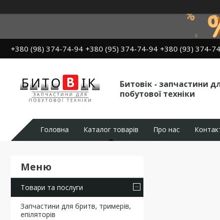
+380 (98) 374-74-94
+380 (95) 374-74-94
+380 (93) 374-7
Битовік - запчастини д
побутової техніки
Головна
Каталог товарів
Про нас
Контак
Товари та послуги
Запчастини для бритв, тримерів,
епіляторів