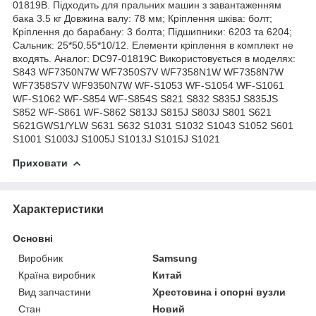
01819B. Підходить для пральних машин з завантаженням
бака 3.5 кг Довжина валу: 78 мм; Кріплення шківа: болт;
Кріплення до барабану: 3 болта; Підшипники: 6203 та 6204;
Сальник: 25*50.55*10/12. Елементи кріплення в комплект не
входять. Аналог: DC97-01819C Використовується в моделях:
S843 WF7350N7W WF7350S7V WF7358N1W WF7358N7W
WF7358S7V WF9350N7W WF-S1053 WF-S1054 WF-S1061
WF-S1062 WF-S854 WF-S854S S821 S832 S835J S835JS
S852 WF-S861 WF-S862 S813J S815J S803J S801 S621
S621GWS1/YLW S631 S632 S1031 S1032 S1043 S1052 S601
S1001 S1003J S1005J S1013J S1015J S1021
Приховати
Характеристики
Основні
Виробник
Samsung
Країна виробник
Китай
Вид запчастини
Хрестовина і опорні вузли
Стан
Новий