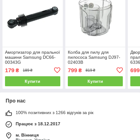
Амортизатор для пральної
Колба для пилу для
Двор
машини Samsung DC66-
пилососа Samsung DJ97-
пра
00343G
02403B
633
179
799
699
₴
₴
189 ₴
819 ₴
Купити
Купити
Про нас
100% позитивних з 1266 відгуків за рік
Працює з 18.12.2017
м. Вінниця
Вінниця, Україна