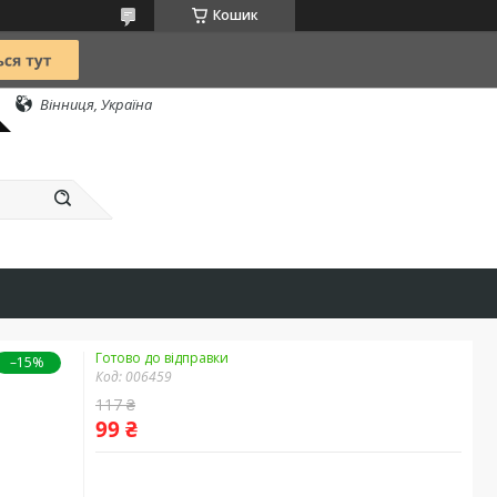
Кошик
Вінниця, Україна
Готово до відправки
–15%
Код:
006459
117 ₴
99 ₴