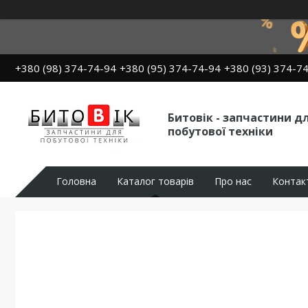
+380 (98) 374-74-94
+380 (95) 374-74-94
+380 (93) 374-7
Битовік - запчастини д
побутової техніки
Головна
Каталог товарів
Про нас
Контак