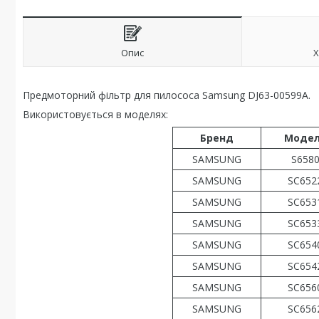
Опис
Х
Предмоторний фільтр для пилососа Samsung DJ63-00599A.
Використовується в моделях:
Бренд
Моде
SAMSUNG
S658
SAMSUNG
SC652
SAMSUNG
SC653
SAMSUNG
SC653
SAMSUNG
SC654
SAMSUNG
SC654
SAMSUNG
SC656
SAMSUNG
SC656