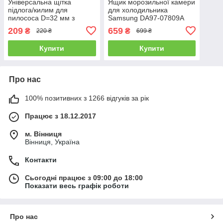
Універсальна щітка
Ящик морозильної камери
підлога/килим для
для холодильника
пилососа D=32 мм з
Samsung DA97-07809A
металевою підошвою без
209
659
₴
₴
220 ₴
699 ₴
коліщаток Bosch, Gorenje,
Philips, Samsung
Купити
Купити
Про нас
100% позитивних з 1266 відгуків за рік
Працює з 18.12.2017
м. Вінниця
Вінниця, Україна
Контакти
Сьогодні працює з 09:00 до 18:00
Показати весь графік роботи
Про нас