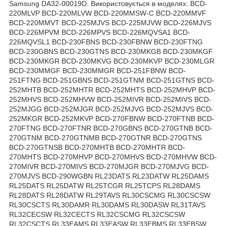
Samsung DA32-00019D. Використовується в моделях: BCD-
220MLVP BCD-220MLVW BCD-220MMSW-C BCD-220MMVF
BCD-220MMVT BCD-225MJVS BCD-225MJVW BCD-226MJVS
BCD-226MPVM BCD-226MPVS BCD-226MQVSA1 BCD-
226MQVSL1 BCD-230FBNS BCD-230FBNW BCD-230FTNG
BCD-230GBNS BCD-230GTNS BCD-230MKGB BCD-230MKGF
BCD-230MKGR BCD-230MKVG BCD-230MKVP BCD-230MLGR
BCD-230MMGF BCD-230MMGR BCD-251FBNW BCD-
251FTNG BCD-251GBNS BCD-251GTNM BCD-251GTNS BCD-
252MHTB BCD-252MHTR BCD-252MHTS BCD-252MHVP BCD-
252MHVS BCD-252MHVW BCD-252MIVR BCD-252MIVS BCD-
252MJGG BCD-252MJGR BCD-252MJVG BCD-252MJVS BCD-
252MKGR BCD-252MKVP BCD-270FBNW BCD-270FTNB BCD-
270FTNG BCD-270FTNR BCD-270GBNS BCD-270GTNB BCD-
270GTNM BCD-270GTNMB BCD-270GTNR BCD-270GTNS
BCD-270GTNSB BCD-270MHTB BCD-270MHTR BCD-
270MHTS BCD-270MHVP BCD-270MHVS BCD-270MHVW BCD-
270MIVR BCD-270MIVS BCD-270MJGR BCD-270MJVG BCD-
270MJVS BCD-290WGBN RL23DATS RL23DATW RL25DAMS
RL25DATS RL25DATW RL25TCGR RL25TCPS RL28DAMS
RL28DATS RL28DATW RL29TAVS RL30CSCMG RL30CSCSW
RL30CSCTS RL30DAMR RL30DAMS RL30DASW RL31TAVS
RL32CECSW RL32CECTS RL32CSCMG RL32CSCSW
RL32CSCTS RL33EAMS RL33EASW RL33EBMS RL33EBSW