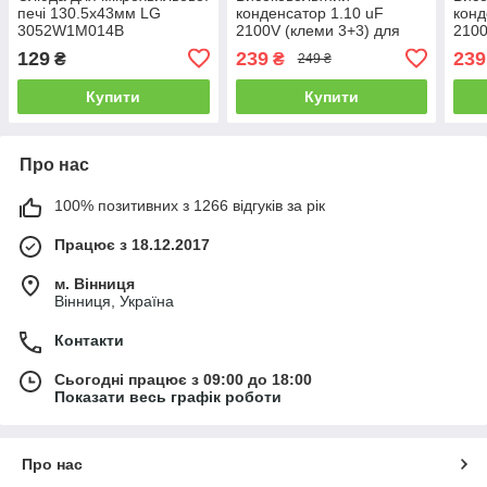
печі 130.5x43мм LG
конденсатор 1.10 uF
конд
3052W1M014B
2100V (клеми 3+3) для
2100
мікрохвильової печі LG
мікр
129
239
239
₴
₴
249 ₴
0CZZW1H004S
0CZ
EAE
Купити
Купити
Про нас
100% позитивних з 1266 відгуків за рік
Працює з 18.12.2017
м. Вінниця
Вінниця, Україна
Контакти
Сьогодні працює з 09:00 до 18:00
Показати весь графік роботи
Про нас