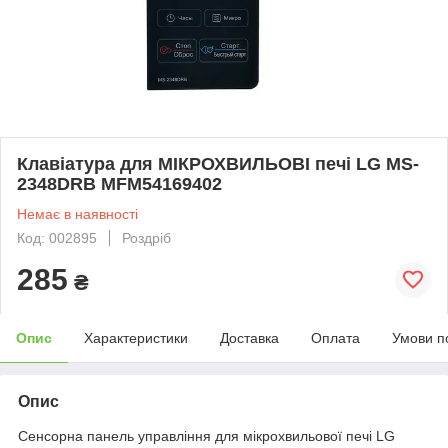
Клавіатура для МІКРОХВИЛЬОВІ печі LG MS-
2348DRB MFM54169402
Немає в наявності
Код: 002895
Роздріб
285
₴
Опис
Характеристики
Доставка
Оплата
Умови п
Опис
Сенсорна панель управління для мікрохвильової печі LG