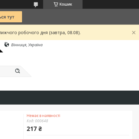
Кошик
ижчого робочого дня (завтра, 08.08).
Вінниця, Україна
Немає в наявності
Код:
000648
217 ₴