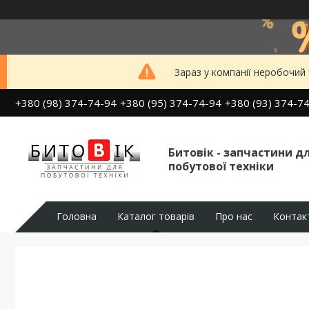
Зараз у компанії неробочий
+380 (98) 374-74-94
+380 (95) 374-74-94
+380 (93) 374-7
Битовік - запчастини д
побутової техніки
Головна
Каталог товарів
Про нас
Контак