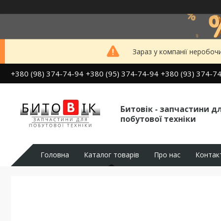
Зараз у компанії неробоч
+380 (98) 374-74-94
+380 (95) 374-74-94
+380 (93) 374-7
Битовік - запчастини д
побутової техніки
Головна
Каталог товарів
Про нас
Контак