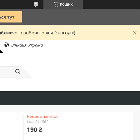
Кошик
йближчого робочого дня (сьогодні).
Вінниця, Україна
Немає в наявності
Код:
011562
190 ₴