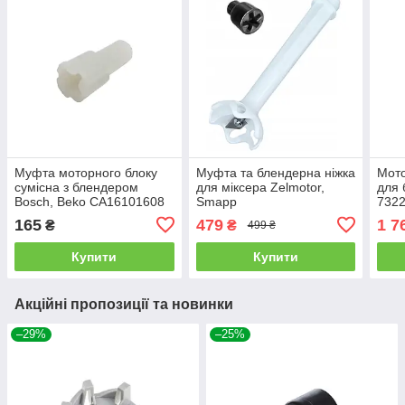
Муфта моторного блоку
Муфта та блендерна ніжка
Мото
сумісна з блендером
для міксера Zelmotor,
для 
Bosch, Beko CA16101608
Smapp
7322
165
479
1 7
₴
₴
499 ₴
Купити
Купити
Акційні пропозиції та новинки
–29%
–25%