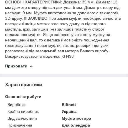
ОСНОВНІ ХАРАКТЕРИСТИКИ: Довжина: 35 мм. Діаметр: 13
мм Діаметр отвору під вал двигуна: 5 мм. Діаметр отвору під
насадки: 9 мм. Муфта виготовлена за допомогою технології
3D-друку. !!!ВАЖЛИВО При заміні муфти необхідно вичистити
посадочні шліци металевого валу двигуна від старого
мастила, іржі, залишків їжі і залишків пластику старої
поламаною муфти. Якщо запресовувати нову муфту на
неочищений вал, то є велика ймовірність пошкодження
(розтріскування) нової муфти, так як, розміри і допуски
розраховані під заводський вал мотора Вашого виробу.
Використовується в моделях: KH498
Приховати
Характеристики
Основні атрибути
Виробник
Bifinett
Країна виробник
Україна
Вид запчастини
Муфта мотора
Призначення
Для блендера