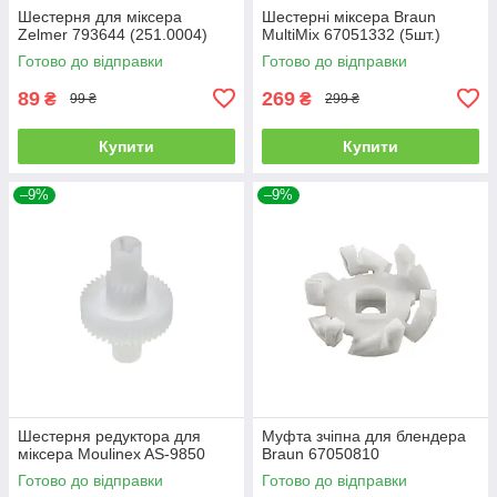
Шестерня для міксера
Шестерні міксера Braun
Zelmer 793644 (251.0004)
MultiMix 67051332 (5шт.)
Готово до відправки
Готово до відправки
89
269
₴
₴
99 ₴
299 ₴
Купити
Купити
–9%
–9%
Шестерня редуктора для
Муфта зчіпна для блендера
міксера Moulinex AS-9850
Braun 67050810
Готово до відправки
Готово до відправки