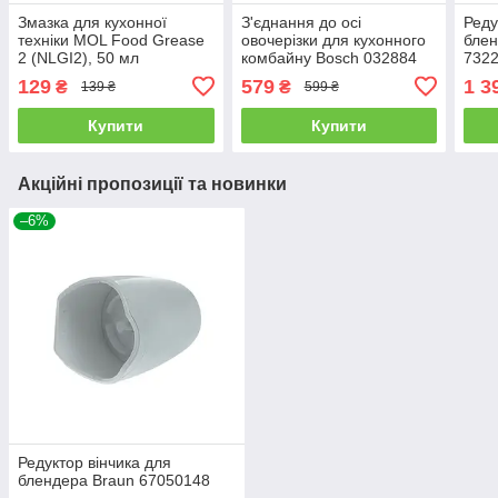
Змазка для кухонної
З'єднання до осі
Реду
техніки MOL Food Grease
овочерізки для кухонного
блен
2 (NLGI2), 50 мл
комбайну Bosch 032884
732
Угорщина
129
579
1 3
₴
₴
139 ₴
599 ₴
Купити
Купити
Акційні пропозиції та новинки
–6%
Редуктор вінчика для
блендера Braun 67050148