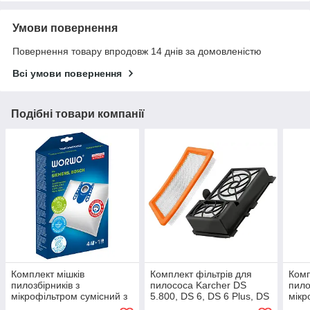
Умови повернення
Повернення товару впродовж 14 днів за домовленістю
Всі умови повернення
Подібні товари компанії
Комплект мішків
Комплект фільтрів для
Комп
пилозбірників з
пилососа Karcher DS
пило
мікрофільтром сумісний з
5.800, DS 6, DS 6 Plus, DS
мікр
пилососами Bosch,
6 Premium, DS 6 Premium
пило