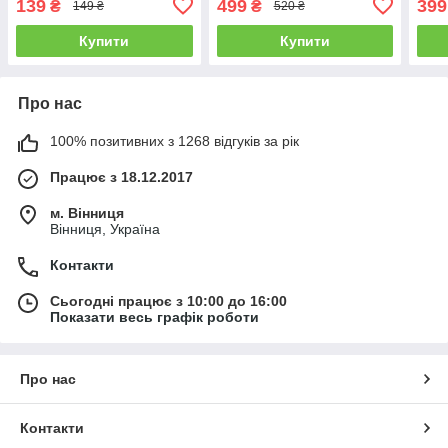
139
499
399
₴
₴
149 ₴
520 ₴
Siemens SBMB01K Worwo
Plus, DS 6.000, DS 6.000
Sie
Mediclean
Купити
Купити
Про нас
100% позитивних з 1268 відгуків за рік
Працює з 18.12.2017
м. Вінниця
Вінниця, Україна
Контакти
Сьогодні працює з 10:00 до 16:00
Показати весь графік роботи
Про нас
Контакти