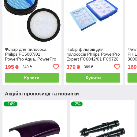
Фільтр для пилососа
Набір фільтрів для
Філь
Philips FC5007/01
пилососів Philips PowerPro
PHIL
PowerPro Aqua, PowerPro
Expert FC6042/01 FC9728
300
Duo, PowerPro Uno
FC9732 FC9733 FC9734
Max,
195
379
169
₴
₴
249 ₴
389 ₴
FC9735
Max 
Купити
Купити
Акційні пропозиції та новинки
–14%
–2%