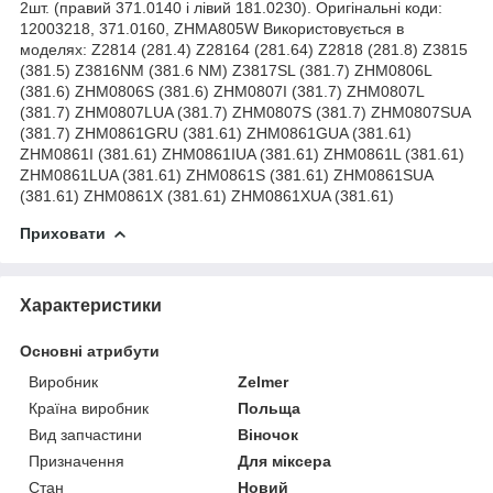
2шт. (правий 371.0140 і лівий 181.0230). Оригінальні коди:
12003218, 371.0160, ZHMA805W Використовується в
моделях: Z2814 (281.4) Z28164 (281.64) Z2818 (281.8) Z3815
(381.5) Z3816NM (381.6 NM) Z3817SL (381.7) ZHM0806L
(381.6) ZHM0806S (381.6) ZHM0807I (381.7) ZHM0807L
(381.7) ZHM0807LUA (381.7) ZHM0807S (381.7) ZHM0807SUA
(381.7) ZHM0861GRU (381.61) ZHM0861GUA (381.61)
ZHM0861I (381.61) ZHM0861IUA (381.61) ZHM0861L (381.61)
ZHM0861LUA (381.61) ZHM0861S (381.61) ZHM0861SUA
(381.61) ZHM0861X (381.61) ZHM0861XUA (381.61)
Приховати
Характеристики
Основні атрибути
Виробник
Zelmer
Країна виробник
Польща
Вид запчастини
Віночок
Призначення
Для міксера
Стан
Новий