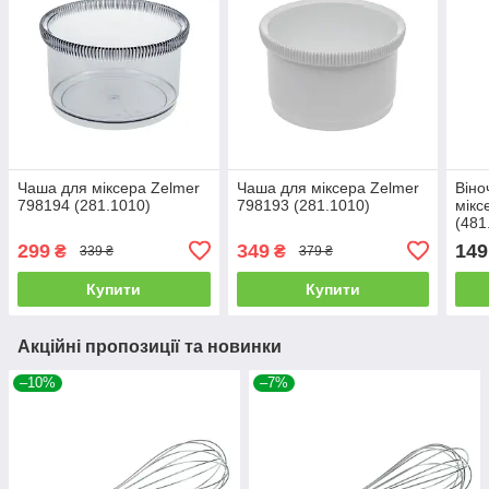
Чаша для міксера Zelmer
Чаша для міксера Zelmer
Віно
798194 (281.1010)
798193 (281.1010)
мікс
(481
299
349
149
₴
₴
339 ₴
379 ₴
Купити
Купити
Акційні пропозиції та новинки
–10%
–7%