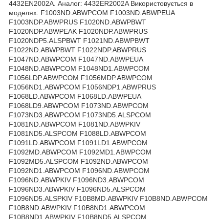
4432EN2002A. Аналог: 4432ER2002A Використовується в
моделях: F1003ND.ABWPCOM F1003ND.ABWPEUA
F1003NDP.ABWPRUS F1020ND.ABWPBWT
F1020NDP.ABWPEAK F1020NDP.ABWPRUS
F1020NDP5.ALSPBWT F1021ND.ABWPBWT
F1022ND.ABWPBWT F1022NDP.ABWPRUS
F1047ND.ABWPCOM F1047ND.ABWPEUA
F1048ND.ABWPCOM F1048ND1.ABWPCOM
F1056LDP.ABWPCOM F1056MDP.ABWPCOM
F1056ND1.ABWPCOM F1056NDP1.ABWPRUS
F1068LD.ABWPCOM F1068LD.ABWPEUA
F1068LD9.ABWPCOM F1073ND.ABWPCOM
F1073ND3.ABWPCOM F1073ND5.ALSPCOM
F1081ND.ABWPCOM F1081ND.ABWPKIV
F1081ND5.ALSPCOM F1088LD.ABWPCOM
F1091LD.ABWPCOM F1091LD1.ABWPCOM
F1092MD.ABWPCOM F1092MD1.ABWPCOM
F1092MD5.ALSPCOM F1092ND.ABWPCOM
F1092ND1.ABWPCOM F1096ND.ABWPCOM
F1096ND.ABWPKIV F1096ND3.ABWPCOM
F1096ND3.ABWPKIV F1096ND5.ALSPCOM
F1096ND5.ALSPKIV F10B8MD.ABWPKIV F10B8ND.ABWPCOM
F10B8ND.ABWPKIV F10B8ND1.ABWPCOM
F10B8ND1.ABWPKIV F10B8ND5.ALSPCOM