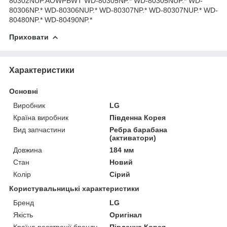
80302NUP.AOWPBWT WD-80305NP.* WD-80305NUP.* WD-
80306NP.* WD-80306NUP.* WD-80307NP.* WD-80307NUP.* WD-
80480NP.* WD-80490NP.*
Приховати
Характеристики
Основні
Виробник
LG
Країна виробник
Південна Корея
Вид запчастини
Ребра барабана
(активатори)
Довжина
184 мм
Стан
Новий
Колір
Сірий
Користувальницькі характеристики
Бренд
LG
Якість
Оригінал
Країна реєстрації бренду
Південна Корея