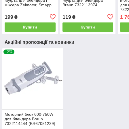
Муфта для блендера і
Муфта для блендера
Мото
міксера Zelmotor, Smapp
Braun 7322113974
для 
7322
199
119
1 7
₴
₴
Купити
Купити
Акційні пропозиції та новинки
–2%
Моторний блок 600-750W
для блендера Braun
7322114444 (BR67051239)