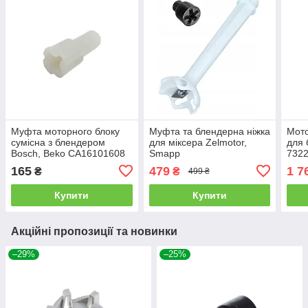
Муфта моторного блоку
Муфта та блендерна ніжка
Мото
сумісна з блендером
для міксера Zelmotor,
для 
Bosch, Beko CA16101608
Smapp
7322
165
479
1 7
₴
₴
499 ₴
Купити
Купити
Акційні пропозиції та новинки
–29%
–25%