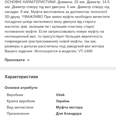
ОСНОВНІ ХАРАКТЕРИСТИКИ: Довжина: 25 мм. Діаметр: 14.5
мм. Діаметр отвору під вал двигуна: 5 мм. Діаметр отвору під
насадки: 8 мм, Муфта виготовлена за допомогою технології
3D-друку. !!!ВАЖЛИВО При заміні муфти необхідно вичистити
посадочні шліци металевого валу двигуна від старого
мастила, іржі, залишків їжі і залишків пластику старої
поламаною муфти. Если запрессовывать новую муфту на
неочищенный вал, то присутствует большая вероятность
повреждения (растрескивания) новой муфты, так как,
размеры и допуски рассчитаны под заводской вал мотора
Вашего изделия. Используется в моделях: VT-1468
Приховати
Характеристики
Основні атрибути
Виробник
Vitek
Країна виробник
Україна
Вид запчастини
Муфта мотора
Призначення
Для блендера