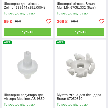
Шестерня для міксера
Шестерні міксера Braun
Zelmer 793644 (251.0004)
MultiMix 67051332 (5шт.)
Готово до відправки
Готово до відправки
89
269
₴
₴
99 ₴
299 ₴
Купити
Купити
–9%
–9%
Шестерня редуктора для
Муфта зчіпна для блендера
міксера Moulinex AS-9850
Braun 67050810
Готово до відправки
Готово до відправки