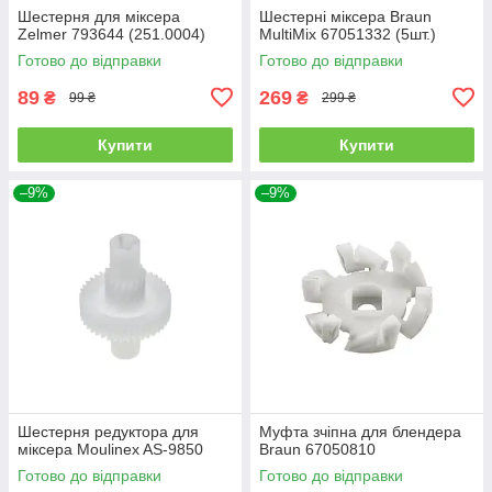
Шестерня для міксера
Шестерні міксера Braun
Zelmer 793644 (251.0004)
MultiMix 67051332 (5шт.)
Готово до відправки
Готово до відправки
89
269
₴
₴
99 ₴
299 ₴
Купити
Купити
–9%
–9%
Шестерня редуктора для
Муфта зчіпна для блендера
міксера Moulinex AS-9850
Braun 67050810
Готово до відправки
Готово до відправки