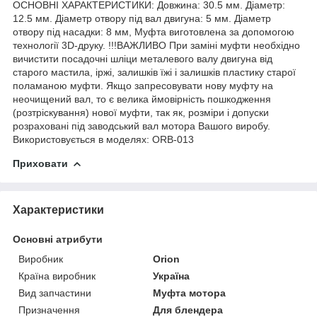
ОСНОВНІ ХАРАКТЕРИСТИКИ: Довжина: 30.5 мм. Діаметр:
12.5 мм. Діаметр отвору під вал двигуна: 5 мм. Діаметр
отвору під насадки: 8 мм, Муфта виготовлена за допомогою
технології 3D-друку. !!!ВАЖЛИВО При заміні муфти необхідно
вичистити посадочні шліци металевого валу двигуна від
старого мастила, іржі, залишків їжі і залишків пластику старої
поламаною муфти. Якщо запресовувати нову муфту на
неочищений вал, то є велика ймовірність пошкодження
(розтріскування) нової муфти, так як, розміри і допуски
розраховані під заводський вал мотора Вашого виробу.
Використовується в моделях: ORB-013
Приховати
Характеристики
Основні атрибути
Виробник
Orion
Країна виробник
Україна
Вид запчастини
Муфта мотора
Призначення
Для блендера