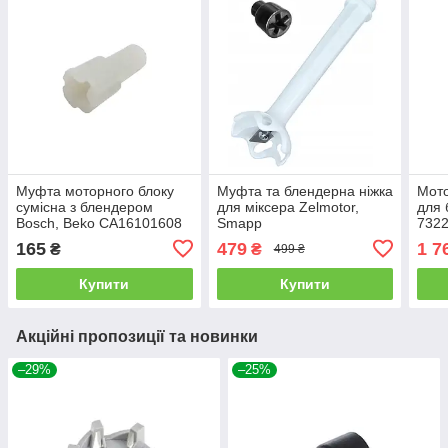
Муфта моторного блоку
Муфта та блендерна ніжка
Мото
сумісна з блендером
для міксера Zelmotor,
для 
Bosch, Beko CA16101608
Smapp
7322
165
479
1 7
₴
₴
499 ₴
Купити
Купити
Акційні пропозиції та новинки
–29%
–25%