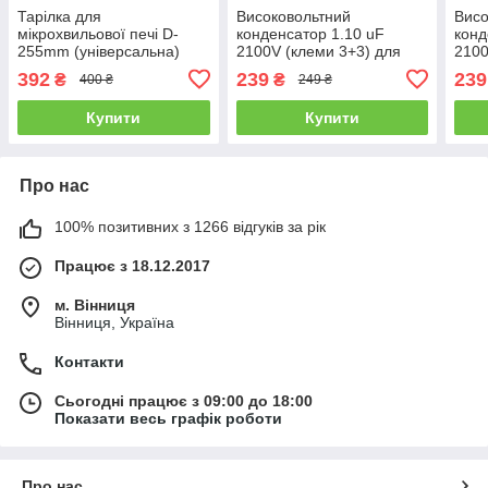
Тарілка для
Високовольтний
Висо
мікрохвильової печі D-
конденсатор 1.10 uF
конд
255mm (універсальна)
2100V (клеми 3+3) для
2100
плоска
мікрохвильової печі LG
мікр
392
239
239
₴
₴
400 ₴
249 ₴
0CZZW1H004S
0CZ
EAE
Купити
Купити
Про нас
100% позитивних з 1266 відгуків за рік
Працює з 18.12.2017
м. Вінниця
Вінниця, Україна
Контакти
Сьогодні працює з 09:00 до 18:00
Показати весь графік роботи
Про нас