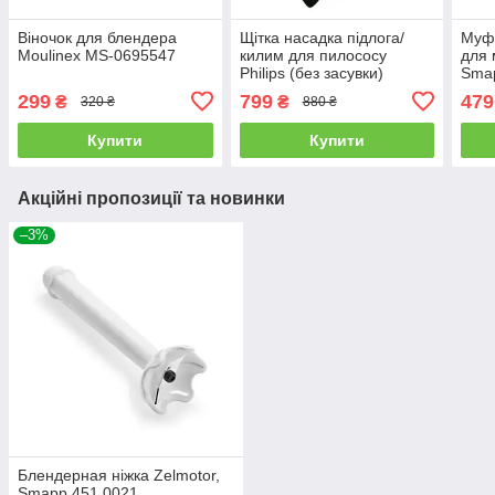
Віночок для блендера
Щітка насадка підлога/
Муфт
Moulinex MS-0695547
килим для пилососу
для 
Philips (без засувки)
Sma
299
799
479
₴
₴
320 ₴
880 ₴
Купити
Купити
Акційні пропозиції та новинки
–3%
Блендерная ніжка Zelmotor,
Smapp 451.0021