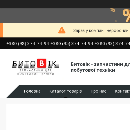
Зараз у компанії неробочий
+380 (98) 374-74-94
+380 (95) 374-74-94
+380 (93) 374-7
Битовік - запчастини д
побутової техніки
Головна
Каталог товарів
Про нас
Контак