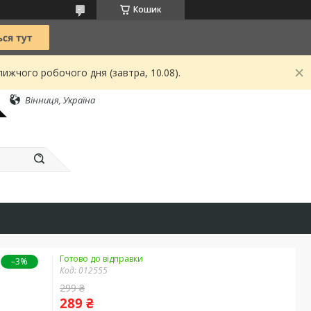
Кошик
ижчого робочого дня (завтра, 10.08).
Вінниця, Україна
Готово до відправки
–3%
Код:
012555
299 ₴
289 ₴