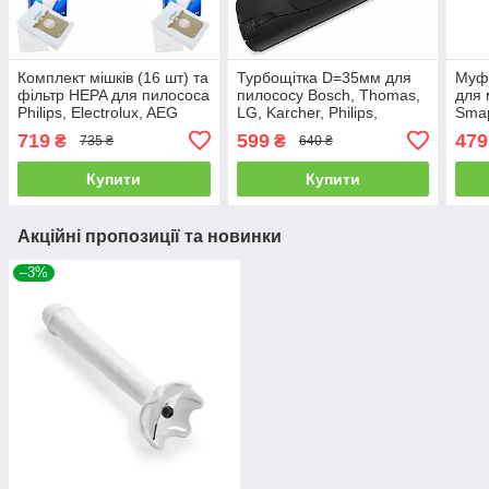
Комплект мішків (16 шт) та
Турбощітка D=35мм для
Муфт
фільтр HEPA для пилососа
пилососу Bosch, Thomas,
для 
Philips, Electrolux, AEG
LG, Karcher, Philips,
Sma
Samsung, Gorenje,
719
599
479
₴
₴
735 ₴
640 ₴
Electrolux
Купити
Купити
Акційні пропозиції та новинки
–3%