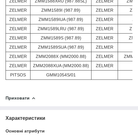
ZELMER
ZMM1588XRU (987.88SL)
ZELMER
ZMM1
ZELMER
ZMM1589I (987.89)
ZELMER
ZMM
ZELMER
ZMM1589IUA (987.89)
ZELMER
ZM
ZELMER
ZMM1589LRU (987.89)
ZELMER
ZMM
ZELMER
ZMM1589S (987.89)
ZELMER
ZMM
ZELMER
ZMM1589SUA (987.89)
ZELMER
ZM
ZELMER
ZMM2088X (MM2000.88)
ZELMER
ZMM20
ZELMER
ZMM2088XUA (MM2000.88)
ZELMER
ZM
PITSOS
GMM1054S/01
Приховати
Характеристики
Основні атрибути