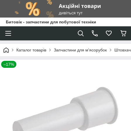
Битовік - запчастини для побутової техніки
Каталог товарів
Запчастини для м'ясорубок
Штовхач
–17%