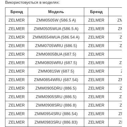
Використовується в моделях:
Бренд
Модель
Бренд
ZELMER
ZMM0505W (586.5 A)
ZELMER
ZMM0
ZELMER
ZMM0505WUA (586.5 A)
ZELMER
ZMM
ZELMER
ZMM0554WUA (586.54 A)
ZELMER
ZMM
ZELMER
ZMM0705WRU (686.5)
ZELMER
ZMM
ZELMER
ZMM0805BUA (687.5)
ZELMER
ZM
ZELMER
ZMM0805WRU (687.5)
ZELMER
ZMM
ZELMER
ZMM0815W (687.5)
ZELMER
ZM
ZELMER
ZMM0854WRU (687.54)
ZELMER
ZMM
ZELMER
ZMM0905DRU (886.5)
ZELMER
ZMM
ZELMER
ZMM0905SRU (886.5)
ZELMER
ZMM
ZELMER
ZMM0908SRU (886.8)
ZELMER
ZMM
ZELMER
ZMM0954SRU (886.54)
ZELMER
ZMM
ZELMER
ZMM0983SRU (886.83)
ZELMER
ZMM