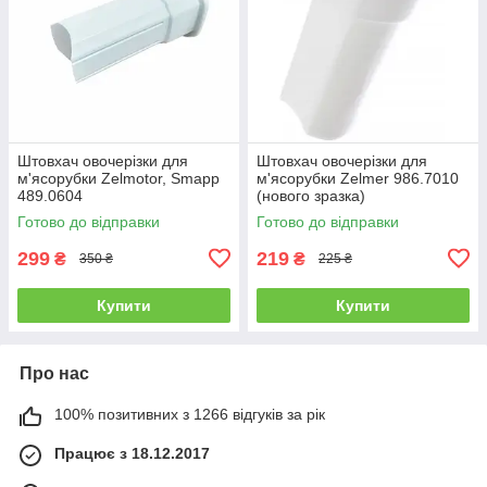
Штовхач овочерізки для
Штовхач овочерізки для
м'ясорубки Zelmotor, Smapp
м'ясорубки Zelmer 986.7010
489.0604
(нового зразка)
Готово до відправки
Готово до відправки
299
219
₴
₴
350 ₴
225 ₴
Купити
Купити
Про нас
100% позитивних з 1266 відгуків за рік
Працює з 18.12.2017