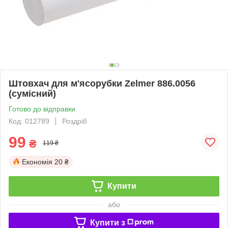
Штовхач для м'ясорубки Zelmer 886.0056
(сумісний)
Готово до відправки
Код: 012789
Роздріб
99
₴
119 ₴
Економія
20 ₴
Купити
або
Купити з