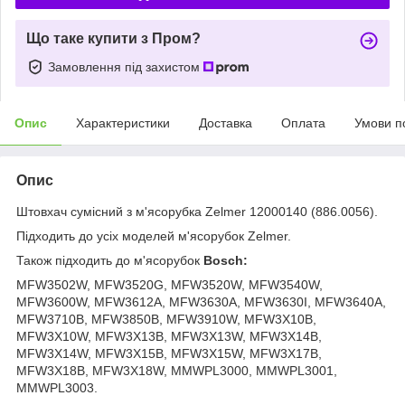
Що таке купити з Пром?
Замовлення під захистом
Опис
Характеристики
Доставка
Оплата
Умови п
Опис
Штовхач сумісний з м'ясорубка Zelmer 12000140 (886.0056).
Підходить до усіх моделей м'ясорубок Zelmer.
Також підходить до м'ясорубок
Bosch:
MFW3502W, MFW3520G, MFW3520W, MFW3540W,
MFW3600W, MFW3612A, MFW3630A, MFW3630I, MFW3640A,
MFW3710B, MFW3850B, MFW3910W, MFW3X10B,
MFW3X10W, MFW3X13B, MFW3X13W, MFW3X14B,
MFW3X14W, MFW3X15B, MFW3X15W, MFW3X17B,
MFW3X18B, MFW3X18W, MMWPL3000, MMWPL3001,
MMWPL3003.