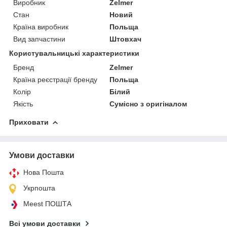
Виробник
Zelmer
Стан
Новий
Країна виробник
Польща
Вид запчастини
Штовхач
Користувальницькі характеристики
Бренд
Zelmer
Країна реєстрації бренду
Польща
Колір
Білий
Якість
Сумісно з оригіналом
Приховати
Умови доставки
Нова Пошта
Укрпошта
Meest ПОШТА
Всі умови доставки