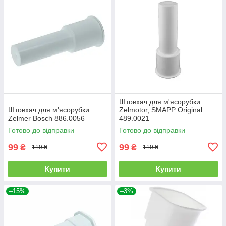
Штовхач для м'ясорубки
Штовхач для м'ясорубки
Zelmotor, SMAPP Original
Zelmer Bosch 886.0056
489.0021
Готово до відправки
Готово до відправки
99
99
₴
₴
119 ₴
119 ₴
Купити
Купити
–15%
–3%