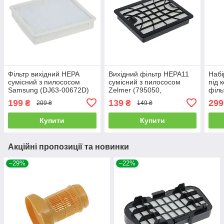
Фільтр вихідний HEPA
Вихідний фільтр HEPA11
Набі
сумісний з пилососом
сумісний з пилососом
під 
Samsung (DJ63-00672D)
Zelmer (795050,
філь
2000.0050, ZVCA040S)
пил
199
139
299
₴
₴
209 ₴
149 ₴
Купити
Купити
Акційні пропозиції та новинки
–29%
–22%