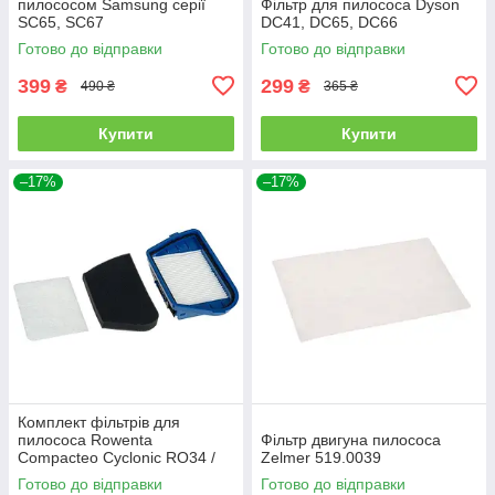
пилососом Samsung серії
Фільтр для пилососа Dyson
SC65, SC67
DC41, DC65, DC66
Готово до відправки
Готово до відправки
399
299
₴
₴
490 ₴
365 ₴
Купити
Купити
–17%
–17%
Комплект фільтрів для
пилососа Rowenta
Фільтр двигуна пилососа
Compacteo Cyclonic RO34 /
Zelmer 519.0039
Moulinex Compacteo Cyclonic
Готово до відправки
Готово до відправки
MO45 / ZR004601