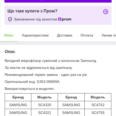
Що таке купити з Пром?
Замовлення під захистом
Опис
Характеристики
Доставка
Оплата
Умови п
Опис
Вихідний мікрофільтр сумісний з пилососом Samsung.
За якістю не відрізняється від оригіналу.
Рекомендований термін заміни - один раз на рік.
Оригінальний код: DJ63-00669A.
Використовується в моделях:
Бренд
Модель
Бренд
Модель
SAMSUNG
SC4320
SAMSUNG
SC4752
SAMSUNG
SC4321
SAMSUNG
SC4755