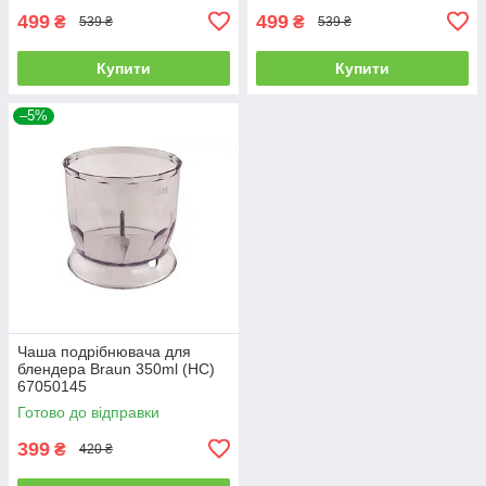
499
499
₴
₴
539 ₴
539 ₴
Купити
Купити
–5%
Чаша подрібнювача для
блендера Braun 350ml (HC)
67050145
Готово до відправки
399
₴
420 ₴