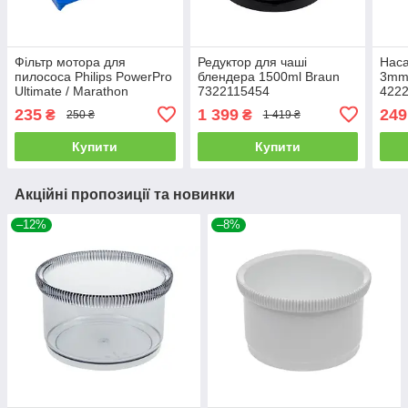
Фільтр мотора для
Редуктор для чаші
Наса
пилососа Philips PowerPro
блендера 1500ml Braun
3mm 
Ultimate / Marathon
7322115454
422
Ultimate FC9911 FC9912
(CP0
235
1 399
249
₴
₴
250 ₴
1 419 ₴
FC9919 FC9920 FC9923
FC9924 FC9932 FC9934
Купити
Купити
Акційні пропозиції та новинки
–12%
–8%