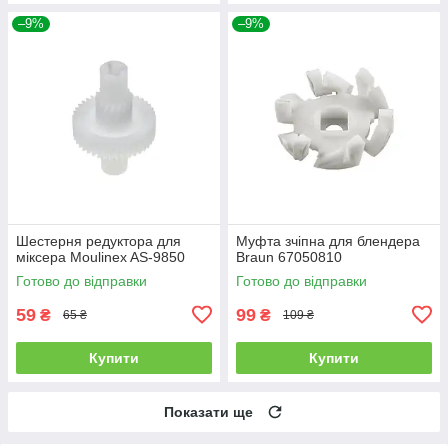
–9%
–9%
Шестерня редуктора для
Муфта зчіпна для блендера
міксера Moulinex AS-9850
Braun 67050810
Готово до відправки
Готово до відправки
59
99
₴
₴
65 ₴
109 ₴
Купити
Купити
Показати ще