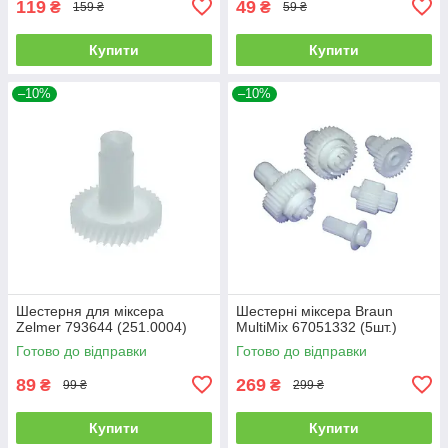
119
49
₴
₴
159 ₴
59 ₴
Купити
Купити
–10%
–10%
Шестерня для міксера
Шестерні міксера Braun
Zelmer 793644 (251.0004)
MultiMix 67051332 (5шт.)
Готово до відправки
Готово до відправки
89
269
₴
₴
99 ₴
299 ₴
Купити
Купити