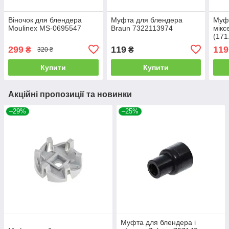
Віночок для блендера
Муфта для блендера
Муфт
Moulinex MS-0695547
Braun 7322113974
мікс
(171
299
119
119
₴
₴
320 ₴
Купити
Купити
Акційні пропозиції та новинки
–29%
–25%
Муфта для блендера і