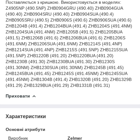
Поставляється з кришкою. Використовується в моделях:
Z4905NP (490.5NP) ZHB0904GRU (490.40) ZHB0904GUA
(490.40) ZHB0904SRU (490.40) ZHB0904SUA (490.4)
ZHB0905SRU (490.5) ZHB0906S (490.6) ZHB0906SUA (490.6)
ZHB1204B (491.4) ZHB1204BUA (491.4) ZHB1204S (491.4NM)
ZHB1204SUA (491.4NM) ZHB1205B (491.5) ZHB1205BUA
(491.5) ZHB1206B (491.6) ZHB1206BUA (491.6) ZHB1206S
(491.6NM) ZHB1206SUA (491.6NM) ZHB1214S (491.4NP)
ZHB1214SUA (491.4NP) ZHB1215S (491.5NP) ZHB1215SUA
(491.5NP) ZHB1220B (491.20) ZHB1220BUA (491.20)
ZHB1230B (491.30) ZHB1230BUA (491.30) ZHB1230S
(491.30NM) ZHB1230SUA (491.30NM) ZHB1245B (491.45)
ZHB1245BUA (491.45) ZHB1245S (491.45NM) ZHB1245SUA
(491.45NM) ZHB1304B (491.4) ZHB1320B (491.20) ZHB1329B
(491.29) ZHB1329BUA (491.29) ZHB1331B (491.31)
Приховати
Характеристики
Основні атрибути
Виробник
Zelmer