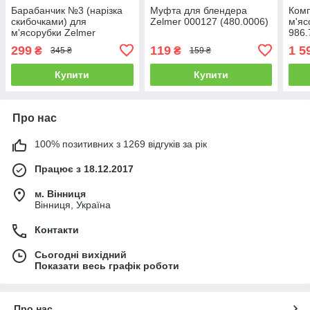
Барабанчик №3 (нарізка
Муфта для блендера
Комп
скибочками) для
Zelmer 000127 (480.0006)
м'яс
м'ясорубки Zelmer
986.
86.4040
299
119
1 5
₴
₴
345 ₴
159 ₴
Купити
Купити
Про нас
100% позитивних з 1269 відгуків за рік
Працює з 18.12.2017
м. Вінниця
Вінниця, Україна
Контакти
Сьогодні вихідний
Показати весь графік роботи
Про нас