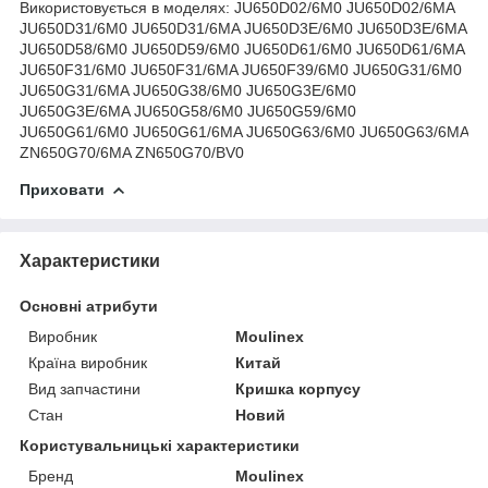
Використовується в моделях: JU650D02/6M0 JU650D02/6MA
JU650D31/6M0 JU650D31/6MA JU650D3E/6M0 JU650D3E/6MA
JU650D58/6M0 JU650D59/6M0 JU650D61/6M0 JU650D61/6MA
JU650F31/6M0 JU650F31/6MA JU650F39/6M0 JU650G31/6M0
JU650G31/6MA JU650G38/6M0 JU650G3E/6M0
JU650G3E/6MA JU650G58/6M0 JU650G59/6M0
JU650G61/6M0 JU650G61/6MA JU650G63/6M0 JU650G63/6MA
ZN650G70/6MA ZN650G70/BV0
Приховати
Характеристики
Основні атрибути
Виробник
Moulinex
Країна виробник
Китай
Вид запчастини
Кришка корпусу
Стан
Новий
Користувальницькі характеристики
Бренд
Moulinex