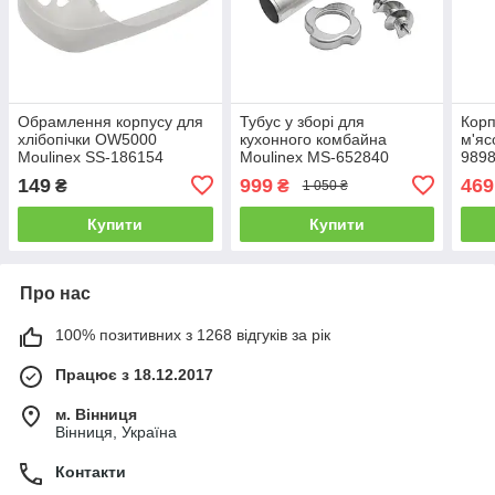
Обрамлення корпусу для
Тубус у зборі для
Корп
хлібопічки OW5000
кухонного комбайна
м'яс
Moulinex SS-186154
Moulinex MS-652840
989
сумісний
149
999
469
₴
₴
1 050 ₴
Купити
Купити
Про нас
100% позитивних з 1268 відгуків за рік
Працює з 18.12.2017
м. Вінниця
Вінниця, Україна
Контакти