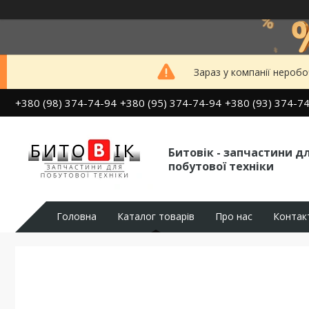
Зараз у компанії неробо
+380 (98) 374-74-94
+380 (95) 374-74-94
+380 (93) 374-7
Битовік - запчастини д
побутової техніки
Головна
Каталог товарів
Про нас
Контак