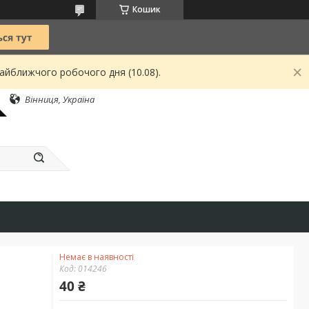
Кошик
найближчого робочого дня (10.08).
Вінниця, Україна
Немає в наявності
Код:
014246
40 ₴