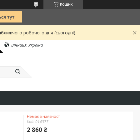
Кошик
йближчого робочого дня (сьогодні).
Вінниця, Україна
Немає в наявності
Код:
014377
2 860 ₴