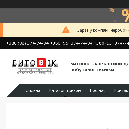
Зараз у компанії неробоч
+380 (98) 374-74-94
+380 (95) 374-74-94
+380 (93) 374-7
Битовік - запчастини д
побутової техніки
Головна
Каталог товарів
Про нас
Контак