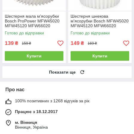
Шестерня мала м'ясорубки
Шестерня шнекова
Bosch ProPower MFW45020
м'ясорубки Bosch MFW45020
MFW45120 MFW66020
MFW45120 MFW66020
MFW67440 MFW67600
MFW67440 MFW67600
Готово до відправки
Готово до відправки
MFW68640 MFW68660
MFW68640 MFW68660
MFW68680 MFW67450
MFW68680 MFW67450
139
149
₴
₴
159 ₴
169 ₴
Купити
Купити
Показати ще
Про нас
100% позитивних з 1268 відгуків за рік
Працює з 18.12.2017
м. Вінниця
Вінниця, Україна