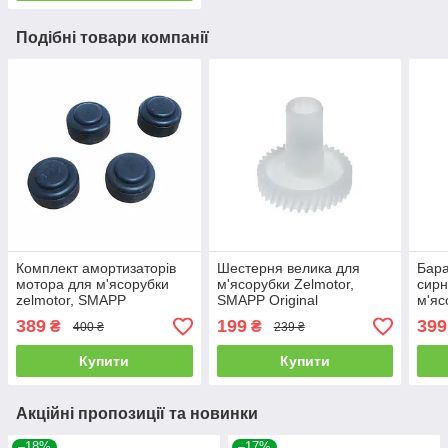
Подібні товари компанії
Комплект амортизаторів
Шестерня велика для
Бара
мотора для м'ясорубки
м'ясорубки Zelmotor,
сирн
zelmotor, SMAPP
SMAPP Original
м'яс
Sma
389
199
399
₴
₴
400 ₴
239 ₴
Купити
Купити
Акційні пропозиції та новинки
–18%
–17%