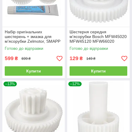
Набір оригінальних
Шестерня середня
шестерень + змазка для
м'ясорубки Bosch MFW45020
м'ясорубки Zelmotor, SMAPP
MFW45120 MFW66020
MFW67440 MFW67600
Готово до відправки
Готово до відправки
MFW68640 MFW68660
MFW68680 MFW67450
599
129
₴
₴
699 ₴
149 ₴
Купити
Купити
–13%
–12%