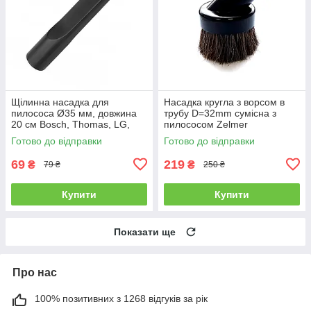
Щілинна насадка для
Насадка кругла з ворсом в
пилососа Ø35 мм, довжина
трубу D=32mm сумісна з
20 см Bosch, Thomas, LG,
пилососом Zelmer
Karcher, Metabo, Makita,
Готово до відправки
Готово до відправки
Starmix, Philips, Samsung,
Miele
69
219
₴
₴
79 ₴
250 ₴
Купити
Купити
Показати ще
Про нас
100% позитивних з 1268 відгуків за рік