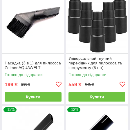
Універсальний гнучкий
Насадка (3 в 1) для пилососа
перехідник для пилососа та
Zelmer AQUAWELT
інструменту (5 шт)
Готово до відправки
Готово до відправки
199
559
₴
₴
230 ₴
645 ₴
Купити
Купити
–13%
–12%