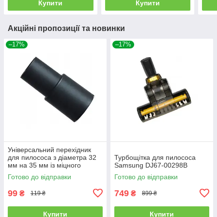
Купити
Купити
Акційні пропозиції та новинки
–17%
–17%
Універсальний перехідник
для пилососа з діаметра 32
Турбощітка для пилососа
мм на 35 мм із міцного
Samsung DJ67-00298B
пластику
Готово до відправки
Готово до відправки
99
749
₴
₴
119 ₴
899 ₴
Купити
Купити