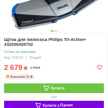
Щітка для пилососа Philips Tri-Active+
432200426702
Готово до відправки
Код: 015125
Роздріб
2 679
₴
2 700 ₴
Економія
21 ₴
Купити
або
Купити з