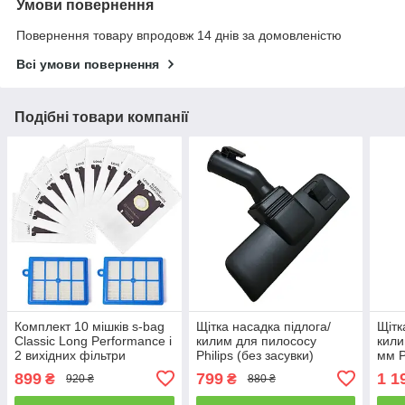
Умови повернення
Повернення товару впродовж 14 днів за домовленістю
Всі умови повернення
Подібні товари компанії
Комплект 10 мішків s-bag
Щітка насадка підлога/
Щітк
Classic Long Performance і
килим для пилососу
кили
2 вихідних фільтри
Philips (без засувки)
мм Ph
HEPA13 для пилососів
4322
899
799
1 1
₴
₴
920 ₴
880 ₴
Philips, Electrolux
під 