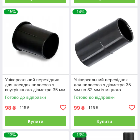
–15%
–14%
Універсальний перехідник
Універсальний перехідник
для насадок пилососа з
для пилососа з діаметра 35
внутрішнього діаметра 35 мм
мм на 32 мм із міцного
на трубу 32 мм
пластику
Готово до відправки
Готово до відправки
98
99
₴
₴
115 ₴
115 ₴
Купити
Купити
–13%
–13%