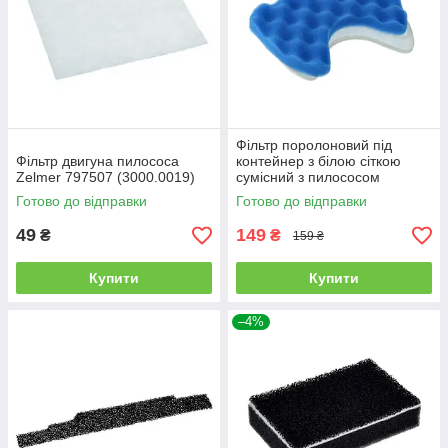
Фільтр поролоновий під
Фільтр двигуна пилососа
контейнер з білою сіткою
Zelmer 797507 (3000.0019)
сумісний з пилососом
Samsung серії SC65, SC67
Готово до відправки
Готово до відправки
49
149
₴
₴
159 ₴
Купити
Купити
–4%