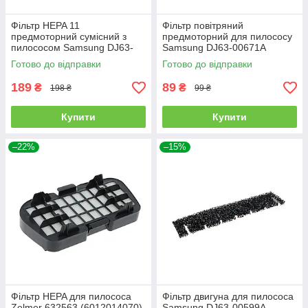
Фільтр HEPA 11
Фільтр повітряний
предмоторний сумісний з
предмоторний для пилососу
пилососом Samsung DJ63-
Samsung DJ63-00671A
00539A
Готово до відправки
Готово до відправки
189
89
₴
₴
198 ₴
99 ₴
Купити
Купити
–22%
–15%
Фільтр HEPA для пилососа
Фільтр двигуна для пилососа
Zelmer 632563 (6012014070)
Samsung DJ63-00599A