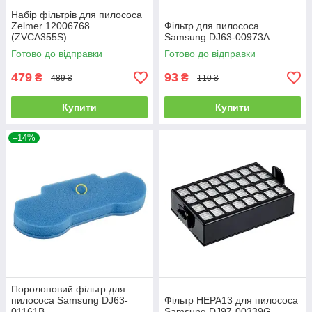
Набір фільтрів для пилососа
Zelmer 12006768
Фільтр для пилососа
(ZVCA355S)
Samsung DJ63-00973A
Готово до відправки
Готово до відправки
479
93
₴
₴
489 ₴
110 ₴
Купити
Купити
–14%
Поролоновий фільтр для
пилососа Samsung DJ63-
Фільтр HEPA13 для пилососа
01161B
Samsung DJ97-00339G