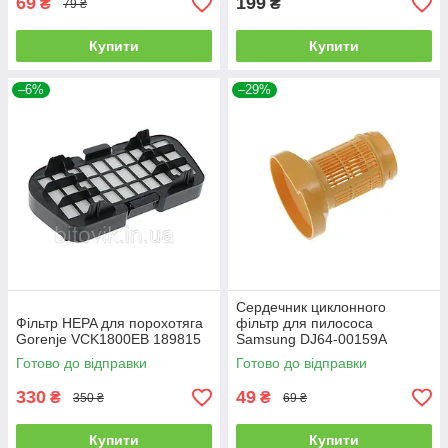
69
199
₴
₴
79 ₴
Купити
Купити
–6%
–29%
Сердечник циклонного
Фільтр HEPA для порохотяга
фільтр для пилососа
Gorenje VCK1800EB 189815
Samsung DJ64-00159A
Готово до відправки
Готово до відправки
330
49
₴
₴
350 ₴
69 ₴
Купити
Купити