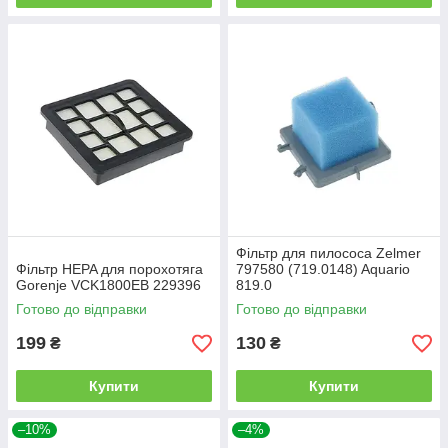
Фільтр для пилососа Zelmer
Фільтр HEPA для порохотяга
797580 (719.0148) Aquario
Gorenje VCK1800EB 229396
819.0
Готово до відправки
Готово до відправки
199
130
₴
₴
Купити
Купити
–10%
–4%