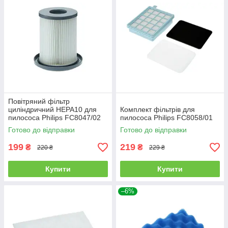
Повітряний фільтр
циліндричний НЕРА10 для
Комплект фільтрів для
пилососа Philips FC8047/02
пилососа Philips FC8058/01
432200493320, Висота 120
Готово до відправки
Готово до відправки
мм
199
219
₴
₴
220 ₴
229 ₴
Купити
Купити
–6%